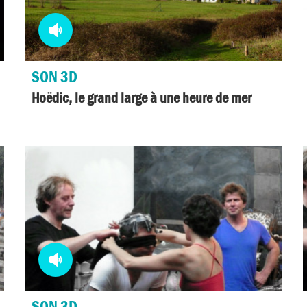
Media
audio
SON 3D
Hoëdic, le grand large à une heure de mer
Media
audio
SON 3D