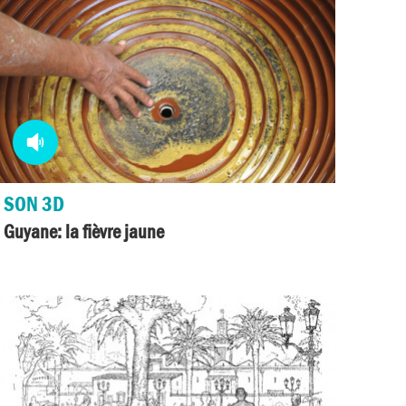
Media
audio
SON 3D
Guyane: la fièvre jaune