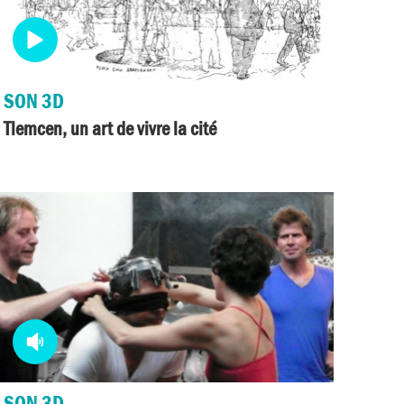
Media
video
SON 3D
Tlemcen, un art de vivre la cité
Media
audio
SON 3D