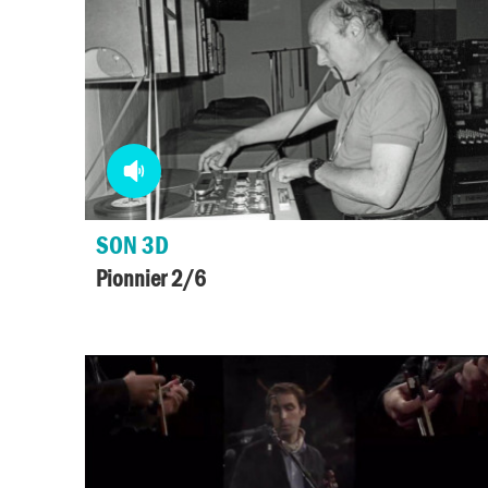
Media
audio
SON 3D
Pionnier 2/6