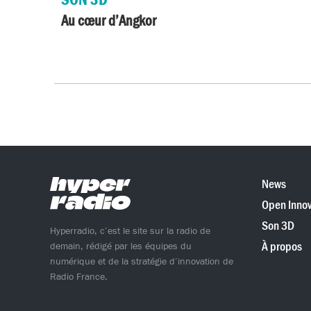
Au cœur d’Angkor
News
Open Innov
Son 3D
Hyperradio, c’est le site sur la radio de
À propos
demain, rédigé par les équipes du
numérique et de la stratégie d’innovation de
Radio France.