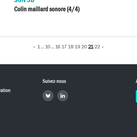
Colin maillard sonore (4/4)
«
1
...
10
...
16
17
18
19
20
21
22
»
Suivez-nous
ation
Retrouvez
Retrouvez
Hyperradio
Hyperradio
sur
sur
Bluesky
LinkedIn