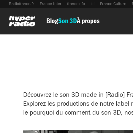
Aller
Aller
Aller
Radiofrance.fr
France Inter
franceinfo
ici
France Culture
au
au
au
menu
contenu
pied
Blog
Son 3D
À propos
de
page
Découvrez le son 3D made in [Radio] Fr
Explorez les productions de notre label
le pourquoi du comment du son 3D, nos 