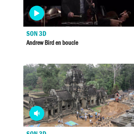
Media
video
SON 3D
Andrew Bird en boucle
Media
audio
SON 3D