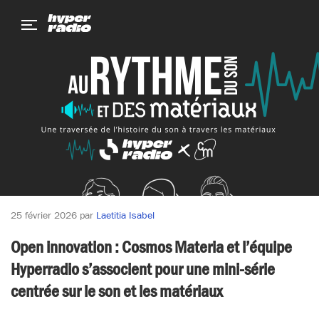
Aller
Aller
Aller
au
au
au
menu
contenu
pied
de
page
25 février 2026
par
Laetitia Isabel
Open innovation : Cosmos Materia et l’équipe
Hyperradio s’associent pour une mini-série
centrée sur le son et les matériaux